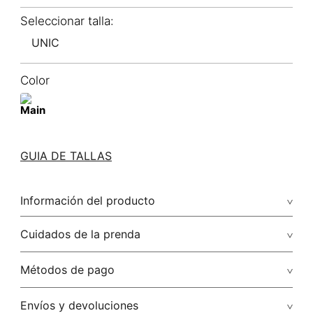
UNIC
Color
GUIA DE TALLAS
Información del producto
Cuidados de la prenda
Solamente quitar polvo con paño seco.
Métodos de pago
No lavar
Tarjetas de crédito: Visa, Dinners, Master Card y American
Envíos y devoluciones