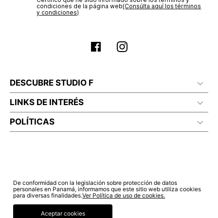
electrónico con la confirmación del mismo. Para revisar el
Sí autorizo a STF GROUP S.A. el tratamiento de mis datos
estado de tu compra puedes ingresar al menú de “Mi cuenta -
personales, de acuerdo a las finalidades de su política
Mis Pedidos” en nuestra página web
www.studiofpanama.pa
.
de tratamiento de datos personales‎
(Consúltala aquí)
Certifico que he sido informado sobre los términos y
condiciones de la página web‎
(Consúlta aquí los términos
y condiciones)
DESCUBRE STUDIO F
LINKS DE INTERÉS
POLÍTICAS
De conformidad con la legislación sobre protección de datos
personales en Panamá, informamos que este sitio web utiliza cookies
para diversas finalidades.
Ver Política de uso de cookies.
Aceptar cookies