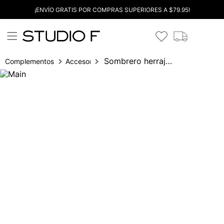
¡ENVÍO GRATIS POR COMPRAS SUPERIORES A $79.95!
Sombrero herraje banda elastica
Complementos
Accesorios