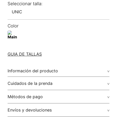
UNIC
Color
GUIA DE TALLAS
Información del producto
Cuidados de la prenda
Métodos de pago
Tarjetas de crédito: Visa, Dinners, Master Card y American
Envíos y devoluciones
Express.