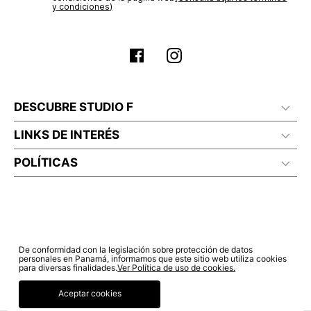
estado de tu compra puedes ingresar al menú de “Mi cuenta -
y condiciones)
Mis Pedidos” en nuestra página web
www.studiofpanama.pa
.
DESCUBRE STUDIO F
LINKS DE INTERÉS
POLÍTICAS
De conformidad con la legislación sobre protección de datos
personales en Panamá, informamos que este sitio web utiliza cookies
para diversas finalidades.
Ver Política de uso de cookies.
Aceptar cookies