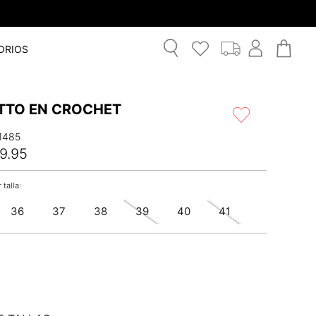
ORIOS
ETTO EN CROCHET
1485
9
.
95
36
37
38
39
40
41