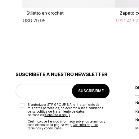
Stiletto en crochet
Zapato ce
USD
79
.
95
USD
41
.
97
SUSCRÍBETE A NUESTRO NEWSLETTER
D
SUSCRIBIRME
N
Sí autorizo a STF GROUP S.A. el tratamiento de
mis datos personales, de acuerdo a las finalidades
R
de su política de tratamiento de datos
personales‎
(Consúltala aquí)
Nu
Certifico que he sido informado sobre los términos y
condiciones de la página web‎
(Consúlta aquí los
Ma
términos y condiciones)