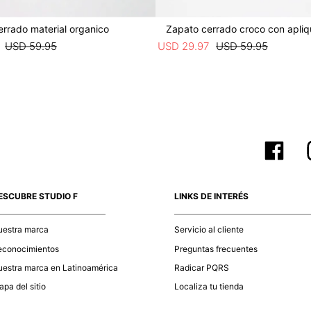
rrado material organico
Zapato cerrado croco con apli
USD
59
.
95
USD
29
.
97
USD
59
.
95
ESCUBRE STUDIO F
LINKS DE INTERÉS
uestra marca
Servicio al cliente
econocimientos
Preguntas frecuentes
estra marca en Latinoamérica
Radicar PQRS
pa del sitio
Localiza tu tienda