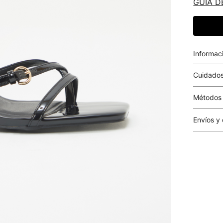
GUIA D
Informac
Cuidados
Métodos
Tarjetas 
Envíos y
Costo el 
compras i
este valo
particula
Este valo
en el mom
pago.
Cobertur
territori