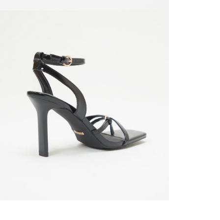
SERVIENTR
compra ll
Tiempos 
aproximad
tiempos d
confirmac
plataform
análisis d
momento d
electróni
tu compra
nuestra 