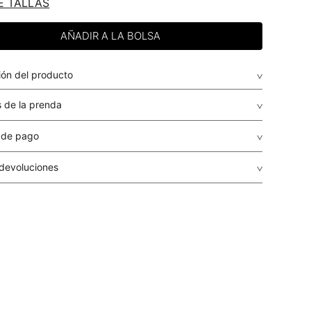
E TALLAS
ión del producto
 de la prenda
 de pago
de crédito: Visa, Dinners, Master Card y American Express.
 devoluciones
envio
: El envío de los pedidos es gratuito a todo el país por
guales o superiores a USD $79.95 para compras inferiores a
r, el costo del envío será determinado en cada caso
r dependiendo del destino, peso y volumen del paquete.
r se calculará en el proceso de la compra y le será informado
ento de la liquidación de la orden, antes de que realices el
a
: STUDIO F realiza despachos a todos los municipios del
o Panamá a través de su transportadora aliada: