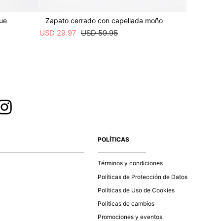
que
Zapato cerrado con capellada moño
Zapato c
USD
29
.
97
USD
59
.
95
USD
29
.
9
POLÍTICAS
Términos y condiciones
Políticas de Protección de Datos
Políticas de Uso de Cookies
Políticas de cambios
Promociones y eventos