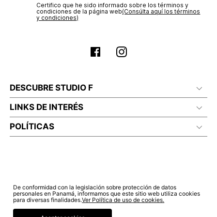
Certifico que he sido informado sobre los términos y
electrónico con la confirmación del mismo. Para revisar el
condiciones de la página web‎
(Consúlta aquí los términos
estado de tu compra puedes ingresar al menú de “Mi cuenta -
y condiciones)
Mis Pedidos” en nuestra página web
www.studiofpanama.pa
.
DESCUBRE STUDIO F
LINKS DE INTERÉS
POLÍTICAS
De conformidad con la legislación sobre protección de datos
personales en Panamá, informamos que este sitio web utiliza cookies
para diversas finalidades.
Ver Política de uso de cookies.