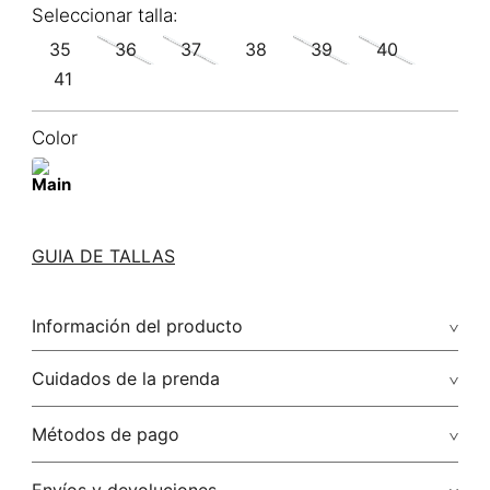
35
36
37
38
39
40
41
Color
GUIA DE TALLAS
Información del producto
Cuidados de la prenda
Métodos de pago
Tarjetas de crédito: Visa, Dinners, Master Card y American