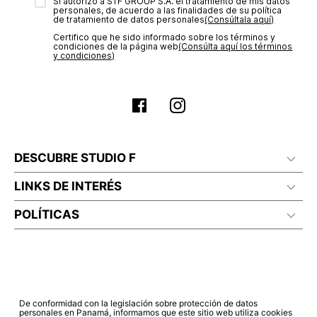
transacción de acuerdo con el análisis de los datos, lo cual
Sí autorizo a STF GROUP S.A. el tratamiento de mis datos
personales, de acuerdo a las finalidades de su política
puede tardar hasta un día hábil. En el momento de la
de tratamiento de datos personales‎
(Consúltala aquí)
aprobación del pago de tu orden, recibirás un correo
Certifico que he sido informado sobre los términos y
electrónico con la confirmación del mismo. Para revisar el
condiciones de la página web‎
(Consúlta aquí los términos
estado de tu compra puedes ingresar al menú de “Mi cuenta -
y condiciones)
Mis Pedidos” en nuestra página web
www.studiofpanama.pa
.
DESCUBRE STUDIO F
LINKS DE INTERÉS
POLÍTICAS
De conformidad con la legislación sobre protección de datos
personales en Panamá, informamos que este sitio web utiliza cookies