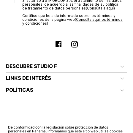
transacción de acuerdo con el análisis de los datos, lo cual
Sí autorizo a STF GROUP S.A. el tratamiento de mis datos
personales, de acuerdo a las finalidades de su política
puede tardar hasta un día hábil. En el momento de la
de tratamiento de datos personales‎
(Consúltala aquí)
aprobación del pago de tu orden, recibirás un correo
Certifico que he sido informado sobre los términos y
electrónico con la confirmación del mismo. Para revisar el
condiciones de la página web‎
(Consúlta aquí los términos
estado de tu compra puedes ingresar al menú de “Mi cuenta -
y condiciones)
Mis Pedidos” en nuestra página web
www.studiofpanama.pa
.
DESCUBRE STUDIO F
LINKS DE INTERÉS
POLÍTICAS
De conformidad con la legislación sobre protección de datos
personales en Panamá, informamos que este sitio web utiliza cookies