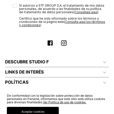
electrónico con la confirmación del mismo. Para revisar el
Sí autorizo a STF GROUP S.A. el tratamiento de mis datos
estado de tu compra puedes ingresar al menú de “Mi cuenta -
personales, de acuerdo a las finalidades de su política
Mis Pedidos” en nuestra página web
www.studiofpanama.pa
.
de tratamiento de datos personales‎
(Consúltala aquí)
Certifico que he sido informado sobre los términos y
condiciones de la página web‎
(Consúlta aquí los términos
y condiciones)
DESCUBRE STUDIO F
LINKS DE INTERÉS
POLÍTICAS
De conformidad con la legislación sobre protección de datos
personales en Panamá, informamos que este sitio web utiliza cookies
para diversas finalidades.
Ver Política de uso de cookies.
Aceptar cookies