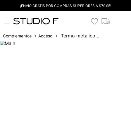
¡ENVÍO GRATIS POR COMPRAS SUPERIORES A $79.95!
Termo metalico boquilla plastica
Complementos
Accesorios