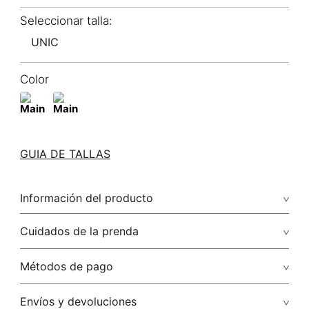
UNIC
Color
GUIA DE TALLAS
Información del producto
Cuidados de la prenda
Métodos de pago
Tarjetas de crédito: Visa, Dinners, Master Card y American
Envíos y devoluciones