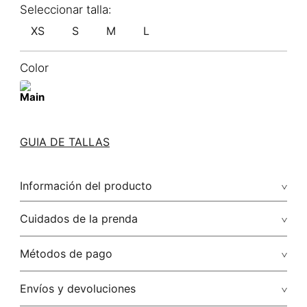
XS
S
M
L
Color
GUIA DE TALLAS
Información del producto
92.00% poliamida/polyamide4.00% elastano/elastane4.00%
Cuidados de la prenda
poliéster/polyester
No dejar en remojo /lavar por separado / no utilizar
Métodos de pago
detergentes con cloro / no retorcer / exprimir/ secado a la
sombra
Tarjetas de crédito: Visa, Dinners, Master Card y American
Envíos y devoluciones
Express.
No usar lejia