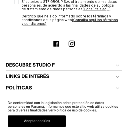
Sí autorizo a STF GROUP S.A. el tratamiento de mis datos
estado de tu compra puedes ingresar al menú de “Mi cuenta -
No lavado en seco
personales, de acuerdo a las finalidades de su política
Mis Pedidos” en nuestra página web
www.studiofpanama.pa
.
de tratamiento de datos personales‎
(Consúltala aquí)
Certifico que he sido informado sobre los términos y
condiciones de la página web‎
(Consúlta aquí los términos
y condiciones)
DESCUBRE STUDIO F
LINKS DE INTERÉS
POLÍTICAS
De conformidad con la legislación sobre protección de datos
personales en Panamá, informamos que este sitio web utiliza cookies
para diversas finalidades.
Ver Política de uso de cookies.
Aceptar cookies