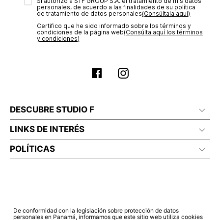
transacción de acuerdo con el análisis de los datos, lo cual
Sí autorizo a STF GROUP S.A. el tratamiento de mis datos
personales, de acuerdo a las finalidades de su política
puede tardar hasta un día hábil. En el momento de la
de tratamiento de datos personales‎
(Consúltala aquí)
aprobación del pago de tu orden, recibirás un correo
Certifico que he sido informado sobre los términos y
electrónico con la confirmación del mismo. Para revisar el
condiciones de la página web‎
(Consúlta aquí los términos
estado de tu compra puedes ingresar al menú de “Mi cuenta -
y condiciones)
Mis Pedidos” en nuestra página web
www.studiofpanama.pa
.
DESCUBRE STUDIO F
LINKS DE INTERÉS
POLÍTICAS
De conformidad con la legislación sobre protección de datos
personales en Panamá, informamos que este sitio web utiliza cookies