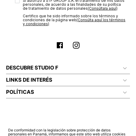
transacción de acuerdo con el análisis de los datos, lo cual
Sí autorizo a STF GROUP S.A. el tratamiento de mis datos
personales, de acuerdo a las finalidades de su política
puede tardar hasta un día hábil. En el momento de la
de tratamiento de datos personales‎
(Consúltala aquí)
aprobación del pago de tu orden, recibirás un correo
Certifico que he sido informado sobre los términos y
electrónico con la confirmación del mismo. Para revisar el
condiciones de la página web‎
(Consúlta aquí los términos
estado de tu compra puedes ingresar al menú de “Mi cuenta -
y condiciones)
Mis Pedidos” en nuestra página web
www.studiofpanama.pa
.
DESCUBRE STUDIO F
LINKS DE INTERÉS
POLÍTICAS
De conformidad con la legislación sobre protección de datos
personales en Panamá, informamos que este sitio web utiliza cookies