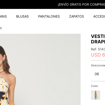
¡ENVÍO GRATIS POR COMPRAS SUPERIORES A $79.95!
EANS
BLUSAS
PANTALONES
ZAPATOS
ACCES
do
VEST
DRAP
Ref
:
S14
USD
6
06
Color