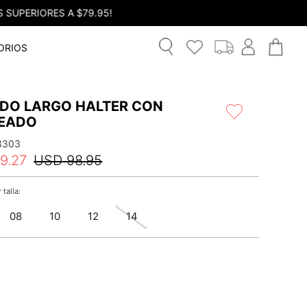
ORIOS
IDO LARGO HALTER CON
EADO
3303
9
.
27
USD
98
.
95
08
10
12
14