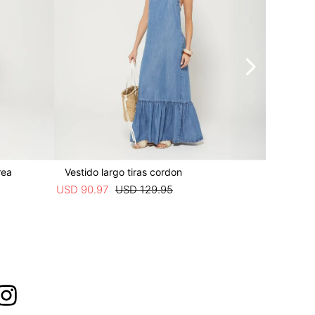
rea
Vestido largo tiras cordon
Vestido 
USD
90
.
97
USD
129
.
95
USD
44
.
9