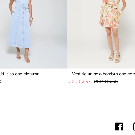
idi sisa con cinturon
Vestido un solo hombro con cor
5
USD
83
.
97
USD
119
.
95