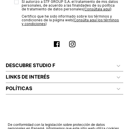
Sí autorizo a STF GROUP S.A. el tratamiento de mis datos
estado de tu compra puedes ingresar al menú de “Mi cuenta -
personales, de acuerdo a las finalidades de su política
Mis Pedidos” en nuestra página web
www.studiofpanama.pa
.
de tratamiento de datos personales‎
(Consúltala aquí)
No planchar con vapor
Certifico que he sido informado sobre los términos y
condiciones de la página web‎
(Consúlta aquí los términos
y condiciones)
DESCUBRE STUDIO F
LINKS DE INTERÉS
POLÍTICAS
De conformidad con la legislación sobre protección de datos
personales en Panamá, informamos que este sitio web utiliza cookies