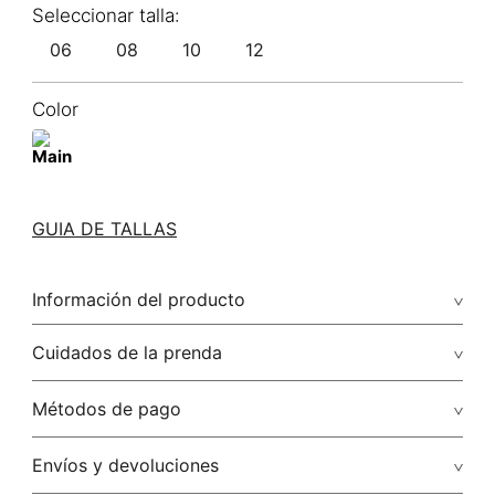
06
08
10
12
Color
GUIA DE TALLAS
Información del producto
100.00% rayón/rayon
Cuidados de la prenda
Lavar a mano por separado / no dejar en remojo / no
Métodos de pago
retorcer / no planchar con vapor puede causar daño
irreversible
Tarjetas de crédito: Visa, Dinners, Master Card y American
Envíos y devoluciones
Express.
No usar lejia