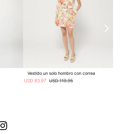
Vestido un solo hombro con correa
Vestido
USD
83
.
97
USD
119
.
95
USD
44
.
9