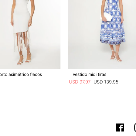
orto asimétrico flecos
Vestido midi tiras
5
USD
97
.
97
USD
139
.
95