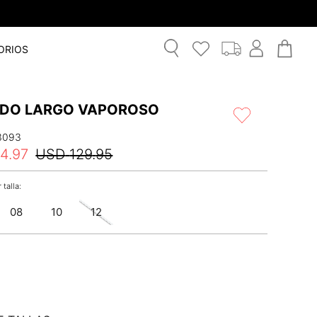
ORIOS
IDO LARGO VAPOROSO
3093
64
.
97
USD
129
.
95
08
10
12