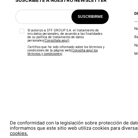
SUSCRÍBETE A NUESTRO NEWSLETTER
D
SUSCRIBIRME
N
Sí autorizo a STF GROUP S.A. el tratamiento de
mis datos personales, de acuerdo a las finalidades
R
de su política de tratamiento de datos
personales‎
(Consúltala aquí)
Nu
Certifico que he sido informado sobre los términos y
condiciones de la página web‎
(Consúlta aquí los
Ma
términos y condiciones)
De conformidad con la legislación sobre protección de da
informamos que este sitio web utiliza cookies para diversas
cookies.