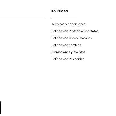
e la aprobación del pago de tu orden, recibirás un correo
co con la confirmación del mismo. Para revisar el estado de
POLÍTICAS
 puedes ingresar al menú de “Mi cuenta - Mis Pedidos” en
página web
www.studiofpanama.pa
.
Términos y condiciones
Políticas de Protección de Datos
Políticas de Uso de Cookies
Políticas de cambios
Promociones y eventos
Políticas de Privacidad