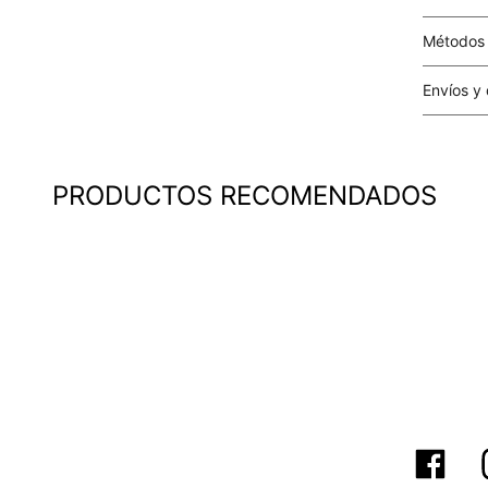
Métodos
Tarjetas 
Envíos y
Costo el 
compras i
este valo
PRODUCTOS RECOMENDADOS
particula
Este valo
en el mom
pago.
Cobertur
territori
SERVIENTR
compra ll
Tiempos 
aproximad
tiempos d
confirmac
plataform
análisis d