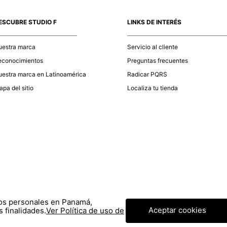
momento d
electróni
ESCUBRE STUDIO F
LINKS DE INTERÉS
tu compra
nuestra 
uestra marca
Servicio al cliente
econocimientos
Preguntas frecuentes
estra marca en Latinoamérica
Radicar PQRS
pa del sitio
Localiza tu tienda
tos personales en Panamá,
Aceptar cookies
 finalidades.
Ver Política de uso de
© COPYRIGHT 2020 STF GROUP S.A. TODOS LOS DERECHOS RESERVADOS.