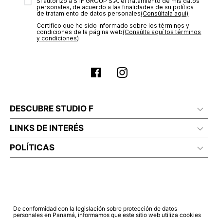
transacción de acuerdo con el análisis de los datos, lo cual
Sí autorizo a STF GROUP S.A. el tratamiento de mis datos
personales, de acuerdo a las finalidades de su política
puede tardar hasta un día hábil. En el momento de la
de tratamiento de datos personales‎
(Consúltala aquí)
aprobación del pago de tu orden, recibirás un correo
Certifico que he sido informado sobre los términos y
electrónico con la confirmación del mismo. Para revisar el
condiciones de la página web‎
(Consúlta aquí los términos
estado de tu compra puedes ingresar al menú de “Mi cuenta -
y condiciones)
Mis Pedidos” en nuestra página web
www.studiofpanama.pa
.
DESCUBRE STUDIO F
LINKS DE INTERÉS
POLÍTICAS
De conformidad con la legislación sobre protección de datos
personales en Panamá, informamos que este sitio web utiliza cookies