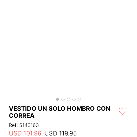
VESTIDO UN SOLO HOMBRO CON
CORREA
Ref
:
S143163
USD
101
.
96
USD
119
.
95