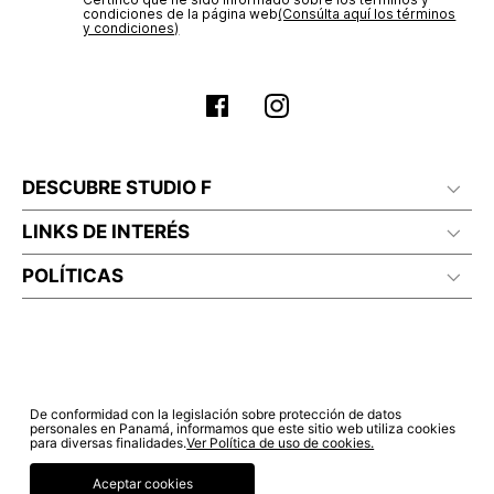
electrónico con la confirmación del mismo. Para revisar el
condiciones de la página web‎
(Consúlta aquí los términos
estado de tu compra puedes ingresar al menú de “Mi cuenta -
y condiciones)
Mis Pedidos” en nuestra página web
www.studiofpanama.pa
.
No planchar con vapor
DESCUBRE STUDIO F
LINKS DE INTERÉS
POLÍTICAS
De conformidad con la legislación sobre protección de datos
personales en Panamá, informamos que este sitio web utiliza cookies
para diversas finalidades.
Ver Política de uso de cookies.
Aceptar cookies