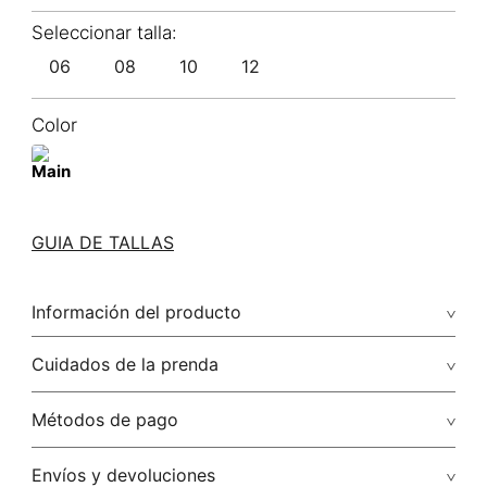
06
08
10
12
Color
GUIA DE TALLAS
Información del producto
87.00% viscosa/viscose13.00% poliamida/polyamide
Cuidados de la prenda
Lavar a mano por separado / no dejar en remojo / no
Métodos de pago
retorcer / no planchar con vapor puede causar daño
irreversible
Tarjetas de crédito: Visa, Dinners, Master Card y American
Envíos y devoluciones