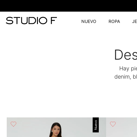
NUEVO
ROPA
J
Des
Hay pi
denim, b
Nuevo