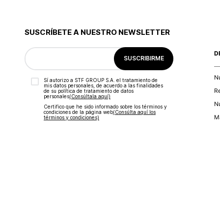
SUSCRÍBETE A NUESTRO NEWSLETTER
D
SUSCRIBIRME
N
Sí autorizo a STF GROUP S.A. el tratamiento de
mis datos personales, de acuerdo a las finalidades
R
de su política de tratamiento de datos
personales‎
(Consúltala aquí)
Nu
Certifico que he sido informado sobre los términos y
condiciones de la página web‎
(Consúlta aquí los
Ma
términos y condiciones)