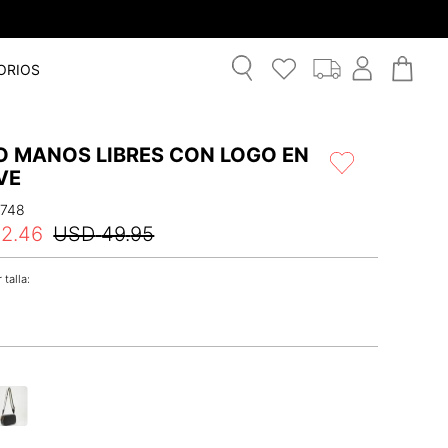
ORIOS
O MANOS LIBRES CON LOGO EN
VE
1748
42
.
46
USD
49
.
95