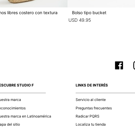
os libres costero con textura
Bolso tipo bucket
5
USD
49
.
95
ESCUBRE STUDIO F
LINKS DE INTERÉS
uestra marca
Servicio al cliente
econocimientos
Preguntas frecuentes
estra marca en Latinoamérica
Radicar PQRS
pa del sitio
Localiza tu tienda