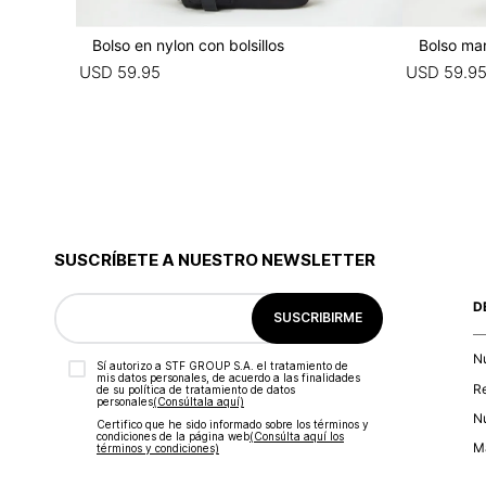
Bolso en nylon con bolsillos
Bolso man
USD
59
.
95
USD
59
.
9
SUSCRÍBETE A NUESTRO NEWSLETTER
D
SUSCRIBIRME
N
Sí autorizo a STF GROUP S.A. el tratamiento de
mis datos personales, de acuerdo a las finalidades
R
de su política de tratamiento de datos
personales‎
(Consúltala aquí)
Nu
Certifico que he sido informado sobre los términos y
condiciones de la página web‎
(Consúlta aquí los
Ma
términos y condiciones)