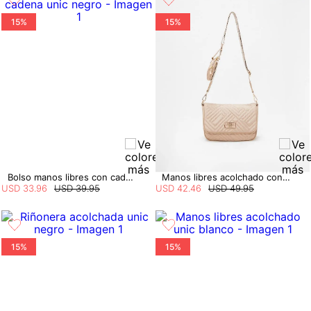
15%
15%
Bolso manos libres con cadena
Manos libres acolchado con pocket
USD
33
.
96
USD
39
.
95
USD
42
.
46
USD
49
.
95
15%
15%