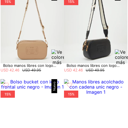
15%
15%
Bolso manos libres con logo en relieve
Bolso manos libres con logo en relieve
USD
42
.
46
USD
49
.
95
USD
42
.
46
USD
49
.
95
Nuevo
15%
15%