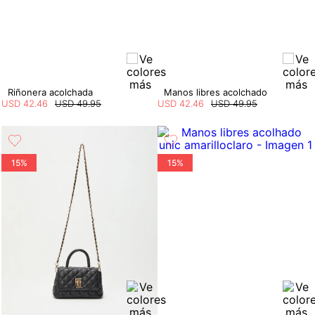
Riñonera acolchada
Manos libres acolchado
USD
42
.
46
USD
49
.
95
USD
42
.
46
USD
49
.
95
15%
15%