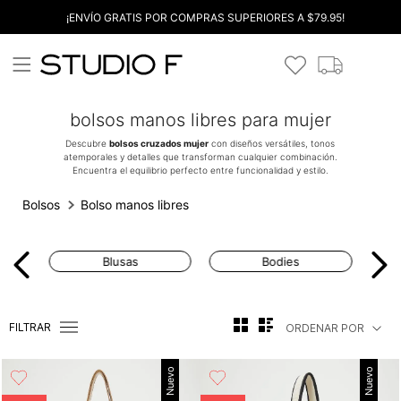
¡ENVÍO GRATIS POR COMPRAS SUPERIORES A $79.95!
bolsos manos libres para mujer
Descubre
bolsos cruzados mujer
con diseños versátiles, tonos
atemporales y detalles que transforman cualquier combinación.
Encuentra el equilibrio perfecto entre funcionalidad y estilo.
Bolsos
Bolso manos libres
Blusas
Bodies
FILTRAR
ORDENAR POR
Nuevo
Nuevo