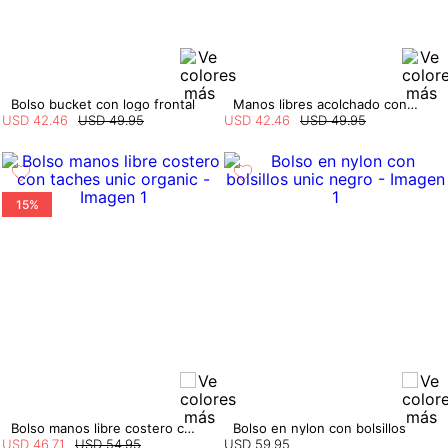
Bolso bucket con logo frontal
Manos libres acolchado con cadena
USD
42
.
46
USD
49
.
95
USD
42
.
46
USD
49
.
95
15%
Bolso manos libre costero con taches
Bolso en nylon con bolsillos
USD
46
.
71
USD
54
.
95
USD
59
.
95