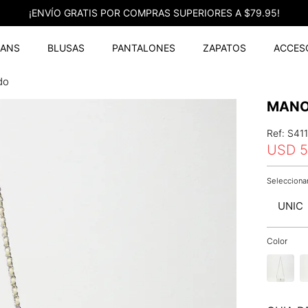
¡ENVÍO GRATIS POR COMPRAS SUPERIORES A $79.95!
EANS
BLUSAS
PANTALONES
ZAPATOS
ACCES
do
MANO
Ref
:
S41
USD
5
UNIC
Color