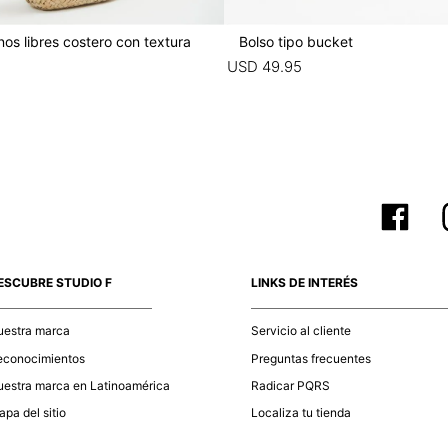
os libres costero con textura
Bolso tipo bucket
5
USD
49
.
95
ESCUBRE STUDIO F
LINKS DE INTERÉS
uestra marca
Servicio al cliente
econocimientos
Preguntas frecuentes
estra marca en Latinoamérica
Radicar PQRS
pa del sitio
Localiza tu tienda