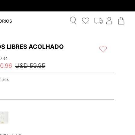
ORIOS
S LIBRES ACOLHADO
1734
0
.
96
USD
59
.
95