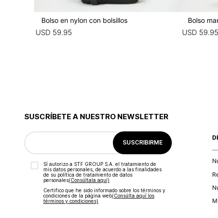
Bolso en nylon con bolsillos
Bolso man
USD
59
.
95
USD
59
.
9
SUSCRÍBETE A NUESTRO NEWSLETTER
D
SUSCRIBIRME
N
Sí autorizo a STF GROUP S.A. el tratamiento de
mis datos personales, de acuerdo a las finalidades
R
de su política de tratamiento de datos
personales‎
(Consúltala aquí)
Nu
Certifico que he sido informado sobre los términos y
condiciones de la página web‎
(Consúlta aquí los
Ma
términos y condiciones)