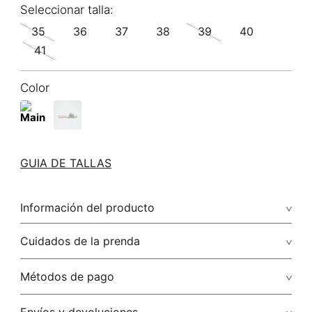
35
36
37
38
39
40
41
Color
GUIA DE TALLAS
Información del producto
Cuidados de la prenda
Métodos de pago
Tarjetas de crédito: Visa, Dinners, Master Card y American