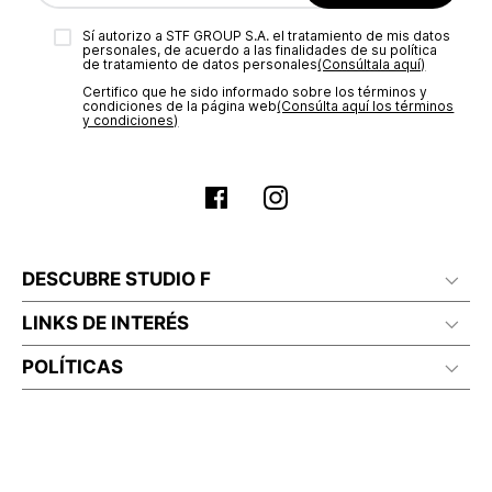
electrónico con la confirmación del mismo. Para revisar el
Sí autorizo a STF GROUP S.A. el tratamiento de mis datos
estado de tu compra puedes ingresar al menú de “Mi cuenta -
personales, de acuerdo a las finalidades de su política
Mis Pedidos” en nuestra página web
www.studiofpanama.pa
.
de tratamiento de datos personales‎
(Consúltala aquí)
Certifico que he sido informado sobre los términos y
condiciones de la página web‎
(Consúlta aquí los términos
y condiciones)
DESCUBRE STUDIO F
LINKS DE INTERÉS
POLÍTICAS