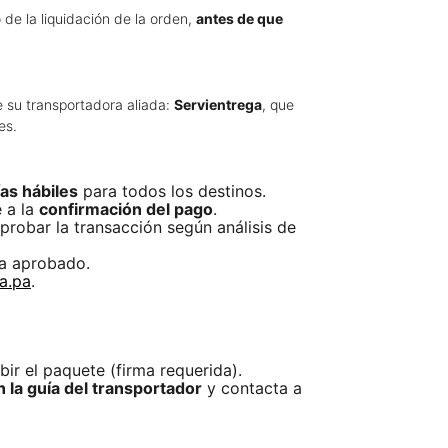
 de la liquidación de la orden,
antes de que
e su transportadora aliada:
Servientrega
, que
es.
ías hábiles
para todos los destinos.
e a la
confirmación del pago
.
probar la transacción según análisis de
ea aprobado.
a.pa
.
ir el paquete (firma requerida).
 la guía del transportador
y contacta a