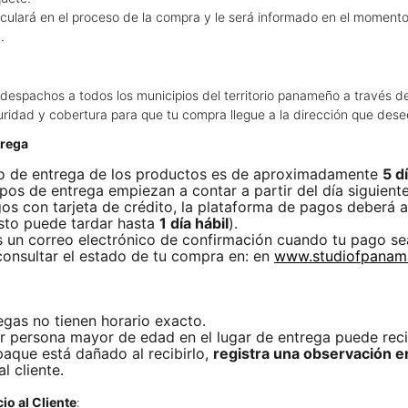
lculará en el proceso de la compra y le será informado en el momento
o
.
 despachos a todos los municipios del territorio panameño a través d
uridad y cobertura para que tu compra llegue a la dirección que dese
trega
o de entrega de los productos es de aproximadamente
5 d
pos de entrega empiezan a contar a partir del día siguient
os con tarjeta de crédito, la plataforma de pagos deberá a
sto puede tardar hasta
1 día hábil
).
s un correo electrónico de confirmación cuando tu pago s
onsultar el estado de tu compra en: en
www.studiofpanam
egas no tienen horario exacto.
r persona mayor de edad en el lugar de entrega puede recib
paque está dañado al recibirlo,
registra una observación en
al cliente.
io al Cliente
: