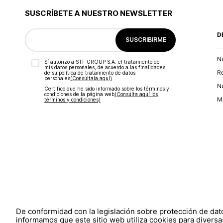
SUSCRÍBETE A NUESTRO NEWSLETTER
D
SUSCRIBIRME
N
Sí autorizo a STF GROUP S.A. el tratamiento de
mis datos personales, de acuerdo a las finalidades
R
de su política de tratamiento de datos
personales‎
(Consúltala aquí)
Nu
Certifico que he sido informado sobre los términos y
condiciones de la página web‎
(Consúlta aquí los
Ma
términos y condiciones)
De conformidad con la legislación sobre protección de da
informamos que este sitio web utiliza cookies para diversas