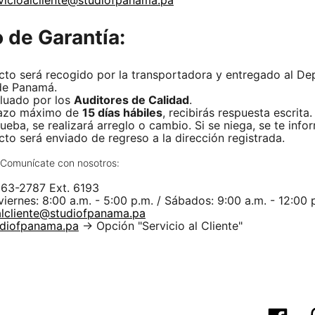
vicioalcliente@studiofpanama.pa
 de Garantía:
cto será recogido por la transportadora y entregado al De
de Panamá.
luado por los
Auditores de Calidad
.
lazo máximo de
15 días hábiles
, recibirás respuesta escrita.
rueba, se realizará arreglo o cambio. Si se niega, se te info
cto será enviado de regreso a la dirección registrada.
 Comunícate con nosotros:
263-2787 Ext. 6193
viernes: 8:00 a.m. - 5:00 p.m. / Sábados: 9:00 a.m. - 12:00 
alcliente@studiofpanama.pa
diofpanama.pa
→ Opción "Servicio al Cliente"