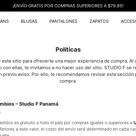
¡ENVÍO GRATIS POR COMPRAS SUPERIORES A $79.95!
EANS
BLUSAS
PANTALONES
ZAPATOS
ACCES
Políticas
te sitio para ofrecerte una mejor experiencia de compra. Al ac
o con ellas, te invitamos a no hacer uso del sitio. STUDIO F se 
 previo aviso. Por ello, te recomendamos revisar esta sección 
compra.
ambios – Studio F Panamá
o
pedidos es gratuito a todo el país por compras iguales o superiores a
U
eriores a este valor, el costo del envío será determinado en cada ca
uete.