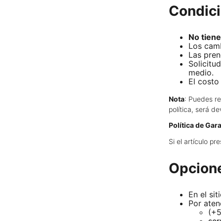
Condici
No tien
Los camb
Las pre
Solicitu
medio.
El costo
Nota
: Puedes re
política, será d
Política de Gar
Si el artículo p
Opcion
En el si
Por atenc
(+5