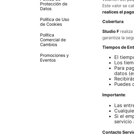
Protección de
Este valor se ca
Datos
realices el pag
Política de Uso
Cobertura
de Cookies
Studio F
realiza
Política
garantiza la seg
Comercial de
Cambios
Tiempos de En
Promociones y
El tiemp
Eventos
Los tiem
Para pag
datos (e
Recibirá
Puedes c
Importante
:
Las entr
Cualquie
Si el em
servicio 
Contacto Servic