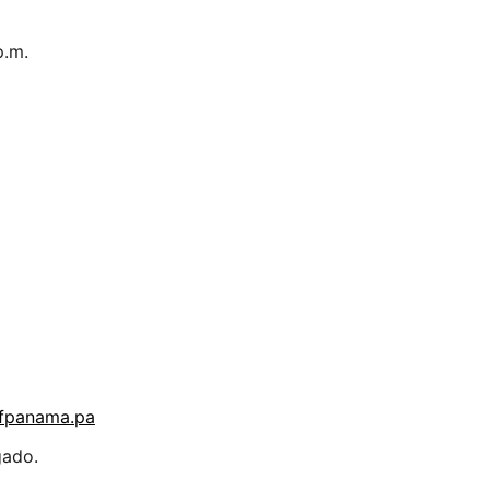
p.m.
ofpanama.pa
gado.