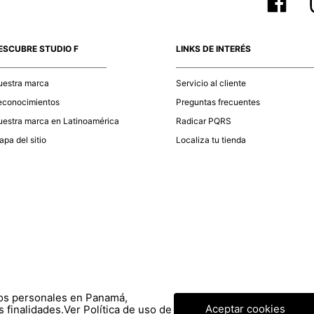
ESCUBRE STUDIO F
LINKS DE INTERÉS
uestra marca
Servicio al cliente
econocimientos
Preguntas frecuentes
estra marca en Latinoamérica
Radicar PQRS
pa del sitio
Localiza tu tienda
tos personales en Panamá,
Aceptar cookies
 finalidades.
Ver Política de uso de