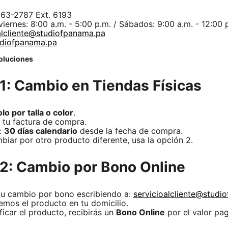
263-2787 Ext. 6193
viernes: 8:00 a.m. - 5:00 p.m. / Sábados: 9:00 a.m. - 12:00 
alcliente@studiofpanama.pa
diofpanama.pa
oluciones
1: Cambio en Tiendas Físicas
olo por talla o color
.
 tu factura de compra.
:
30 días calendario
desde la fecha de compra.
biar por otro producto diferente, usa la opción 2.
2: Cambio por Bono Online
 tu cambio por bono escribiendo a:
servicioalcliente@studi
mos el producto en tu domicilio.
ificar el producto, recibirás un
Bono Online
por el valor pa