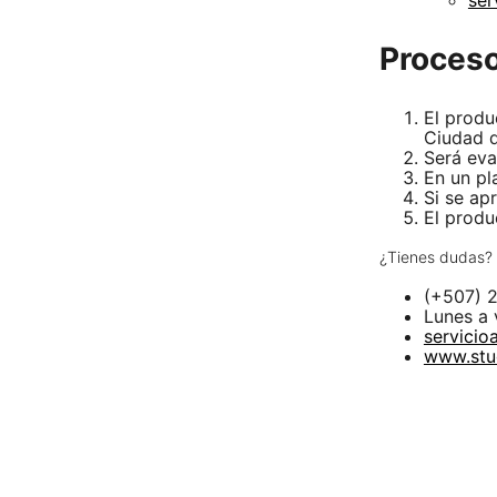
ser
Proceso
El produ
Ciudad 
Será eva
En un p
Si se ap
El produ
¿Tienes dudas?
(+507) 
Lunes a 
servicio
www.stu