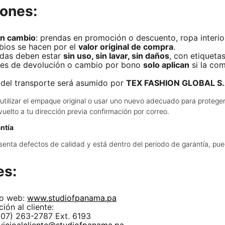
ones:
en cambio
: prendas en promoción o descuento, ropa interior
ios se hacen por el
valor original de compra
.
ndas deben estar
sin uso, sin lavar, sin daños
, con etiqueta
des de devolución o cambio por bono
solo aplican
si la com
 del transporte será asumido por
TEX FASHION GLOBAL S.
utilizar el empaque original o usar uno nuevo adecuado para proteger
evuelto a tu dirección previa confirmación por correo.
antía
resenta defectos de calidad y está dentro del periodo de garantía, pued
es:
tio web:
www.studiofpanama.pa
ión al cliente:
07) 263-2787 Ext. 6193